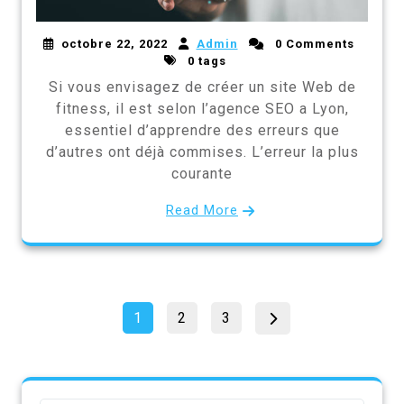
octobre 22, 2022
Admin
0 Comments
0 tags
Si vous envisagez de créer un site Web de
fitness, il est selon l’agence SEO a Lyon,
essentiel d’apprendre des erreurs que
d’autres ont déjà commises. L’erreur la plus
courante
Read More
Pagination
Page
Page
Page
1
2
3
des
publications