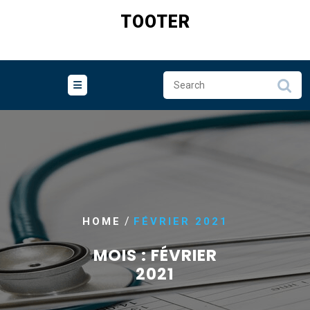
Skip
TOOTER
to
content
/
HOME
FÉVRIER 2021
MOIS :
FÉVRIER
2021