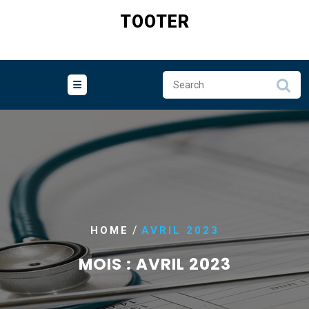
Skip
TOOTER
to
content
/
HOME
AVRIL 2023
MOIS :
AVRIL 2023