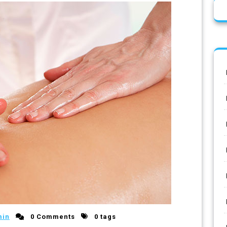
min
0 Comments
0 tags