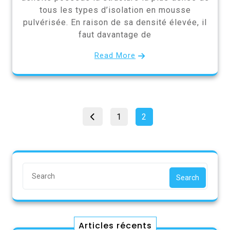
tous les types d’isolation en mousse
pulvérisée. En raison de sa densité élevée, il
faut davantage de
Read More
Pagination
Page
Page
1
2
des
publications
Search
Articles récents