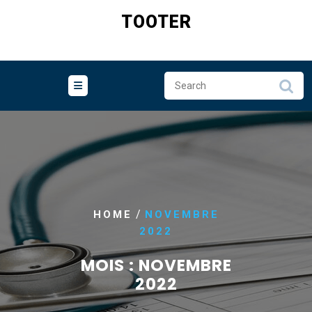
Skip
TOOTER
to
content
/
HOME
NOVEMBRE
2022
MOIS :
NOVEMBRE
2022