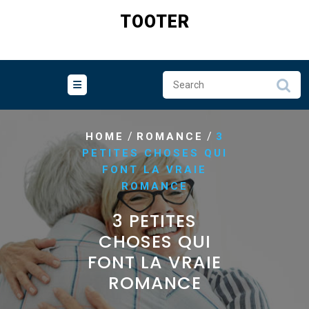
Skip
TOOTER
to
content
/
/
HOME
ROMANCE
3
PETITES CHOSES QUI
FONT LA VRAIE
ROMANCE
3 PETITES
CHOSES QUI
FONT LA VRAIE
ROMANCE