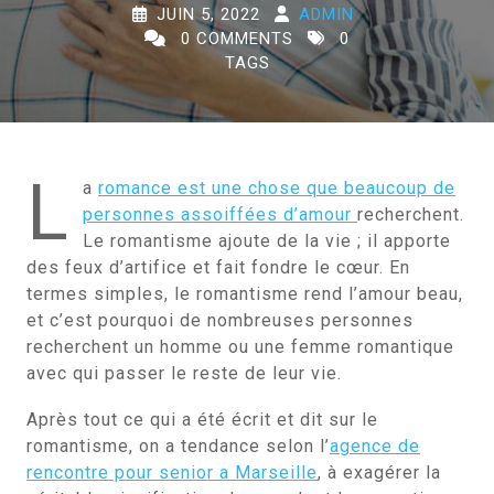
JUIN 5, 2022
ADMIN
0 COMMENTS
0
TAGS
L
a
romance est une chose que beaucoup de
personnes assoiffées d’amour
recherchent.
Le romantisme ajoute de la vie ; il apporte
des feux d’artifice et fait fondre le cœur. En
termes simples, le romantisme rend l’amour beau,
et c’est pourquoi de nombreuses personnes
recherchent un homme ou une femme romantique
avec qui passer le reste de leur vie.
Après tout ce qui a été écrit et dit sur le
romantisme, on a tendance selon l’
agence de
rencontre pour senior a Marseille
, à exagérer la