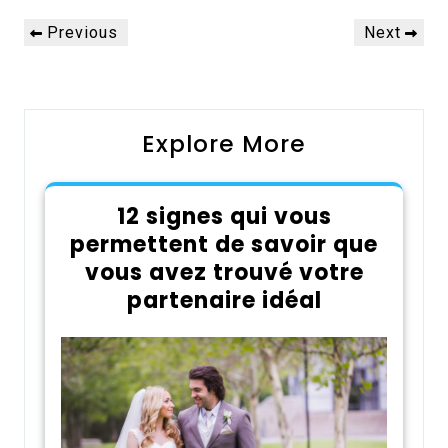
Navigation
Previous
Next
Previous
Next
de
Post
Post
l’article
Explore More
12 signes qui vous
permettent de savoir que
vous avez trouvé votre
partenaire idéal