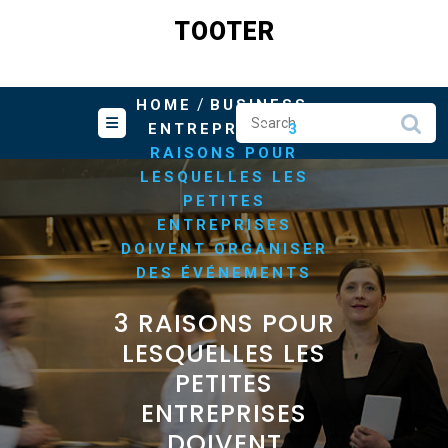
Skip
TOOTER
to
content
/
,
HOME
BUSINESS
/
ENTREPRISE
3
RAISONS POUR
LESQUELLES LES
PETITES
ENTREPRISES
DOIVENT ORGANISER
DES ÉVÉNEMENTS
3 RAISONS POUR
LESQUELLES LES
PETITES
ENTREPRISES
DOIVENT