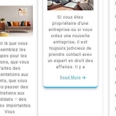
Si vous êtes
propriétaire d’une
entreprise ou si vous
créez une nouvelle
entreprise, il est
st là que vous
toujours judicieux de
ssemblez les
prendre contact avec
upes pour les
un expert en droit des
ions, que vous
affaires. Il y a
faites des
sentations aux
Read More
ents, que vous
tes passer des
tretiens aux
didats – des
res importantes.
Vous