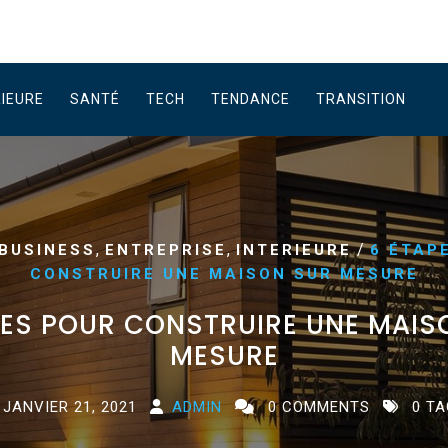
RIEURE
SANTÉ
TECH
TENDANCE
TRANSITION
,
,
/
BUSINESS
ENTREPRISE
INTERIEURE
6 ÉTAP
CONSTRUIRE UNE MAISON SUR MESURE
PES POUR CONSTRUIRE UNE MAIS
MESURE
JANVIER 21, 2021
ADMIN
0 COMMENTS
0 TA