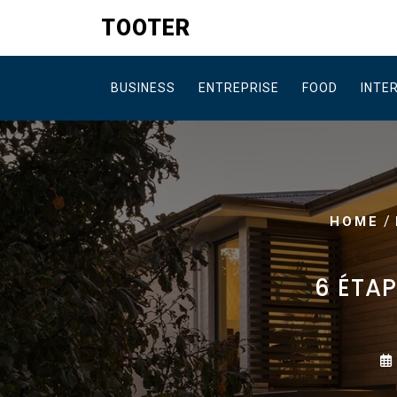
Skip
TOOTER
to
content
BUSINESS
ENTREPRISE
FOOD
INTE
/
HOME
6 ÉTA