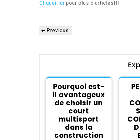
Cliquer ici
pour plus d’articles!!!
Navigation
Previous
Previous
de
Post
l’article
Exp
Pourquoi est-
PE
il avantageux
de choisir un
CO
court
S
multisport
CO
dans la
D
construction