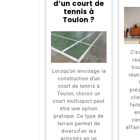
d’un court de
tennis à
Toulon ?
C’e
ra
tro
Lorsqu’on envisage la
réun
construction d’un
court de tennis à
pré
Toulon, choisir un
cli
court multisport peut
fai
être une option
en
pratique. Ce type de
can
terrain permet de
affai
diversifier les
activités en un