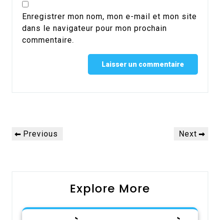
Enregistrer mon nom, mon e-mail et mon site
dans le navigateur pour mon prochain
commentaire.
Alternative:
Navigation
Previous
Next
Previous
Next
de
Post
Post
l’article
Explore More