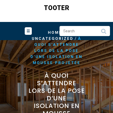
Skip
TOOTER
to
content
/
HOME
/
UNCATEGORIZED
À
QUOI S’ATTENDRE
LORS DE LA POSE
D’UNE ISOLATION EN
MOUSSE PROJETÉE
À QUOI
S’ATTENDRE
LORS DE LA POSE
D’UNE
ISOLATION EN