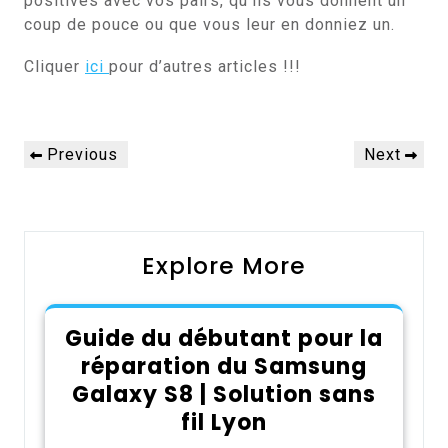
positives avec vos pairs, qu’ils vous donnent un
coup de pouce ou que vous leur en donniez un.
Cliquer
ici
pour d’autres articles !!!
Navigation
Previous
Next
Previous
Next
de
Post
Post
l’article
Explore More
Guide du débutant pour la
réparation du Samsung
Galaxy S8 | Solution sans
fil Lyon