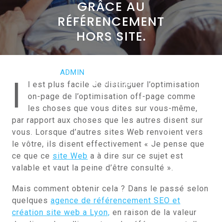
GRÂCE AU
RÉFÉRENCEMENT
HORS SITE.
AVRIL 12, 2022
ADMIN
0 COMMENTS
I
0 TAGS
l est plus facile de distinguer l’optimisation
on-page de l’optimisation off-page comme
les choses que vous dites sur vous-même,
par rapport aux choses que les autres disent sur
vous. Lorsque d’autres sites Web renvoient vers
le vôtre, ils disent effectivement « Je pense que
ce que ce
site Web
a à dire sur ce sujet est
valable et vaut la peine d’être consulté ».
Mais comment obtenir cela ? Dans le passé selon
quelques
agence de référencement SEO et
création site web a Lyon,
en raison de la valeur