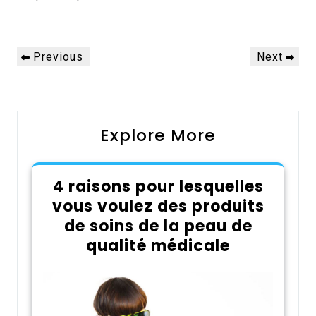
Navigation
Previous
Next
Previous
Next
de
Post
Post
l’article
Explore More
4 raisons pour lesquelles
vous voulez des produits
de soins de la peau de
qualité médicale