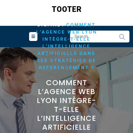
Skip
TOOTER
to
content
/
HOME
ASTUCES
/
DIGITAL
COMMENT
L’AGENCE WEB LYON
INTÈGRE-T-ELLE
L’INTELLIGENCE
ARTIFICIELLE DANS
SES STRATÉGIES DE
RÉFÉRENCEMENT ?
COMMENT
L’AGENCE WEB
LYON INTÈGRE-
T-ELLE
L’INTELLIGENCE
ARTIFICIELLE