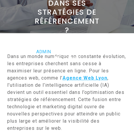
DANS SES
STRATÉGIES DE
RÉFÉRENCEMENT
?
MARS 20, 2024
ADMIN
0 COMMENTS
Dans un monde numérique en constante évolution,
0 TAGS
les entreprises cherchent sans cesse à
maximiser leur présence en ligne. Pour les
agences web, comme l’
Agence Web Lyon
,
l’utilisation de l’intelligence artificielle (IA)
devient un outil essentiel dans l’optimisation des
stratégies de référencement. Cette fusion entre
technologie et marketing digital ouvre de
nouvelles perspectives pour atteindre un public
plus large et améliorer la visibilité des
entreprises sur le web.