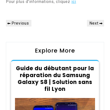
Pour plus d’informations, cliquez
ici
Navigation
Previous
Next
Previous
Next
de
Post
Post
l’article
Explore More
Guide du débutant pour la
réparation du Samsung
Galaxy S8 | Solution sans
fil Lyon