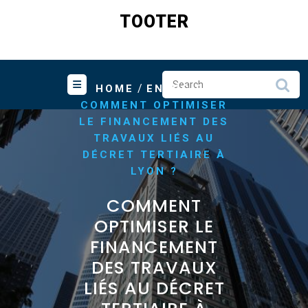
Skip
TOOTER
to
content
/
/
HOME
ENERGIE
COMMENT OPTIMISER
LE FINANCEMENT DES
TRAVAUX LIÉS AU
DÉCRET TERTIAIRE À
LYON ?
COMMENT
OPTIMISER LE
FINANCEMENT
DES TRAVAUX
LIÉS AU DÉCRET