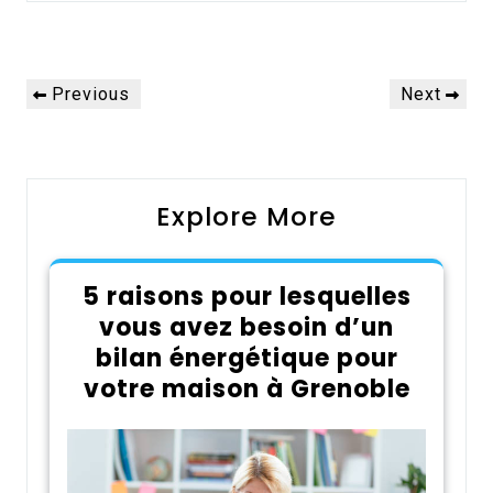
Navigation
Previous
Next
Previous
Next
de
Post
Post
l’article
Explore More
5 raisons pour lesquelles
vous avez besoin d’un
bilan énergétique pour
votre maison à Grenoble