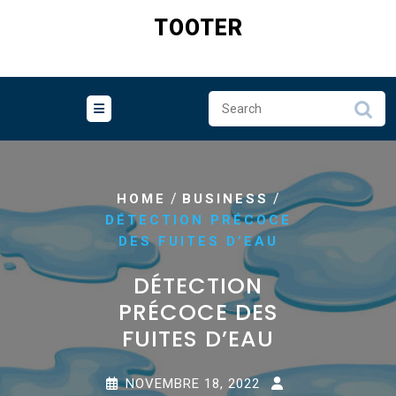
Skip
TOOTER
to
content
/
/
HOME
BUSINESS
DÉTECTION PRÉCOCE
DES FUITES D’EAU
DÉTECTION
PRÉCOCE DES
FUITES D’EAU
NOVEMBRE 18, 2022