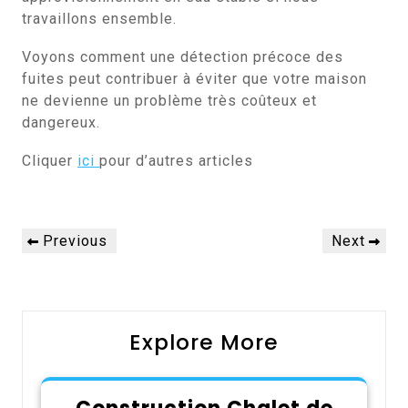
travaillons ensemble.
Voyons comment une détection précoce des
fuites peut contribuer à éviter que votre maison
ne devienne un problème très coûteux et
dangereux.
Cliquer
ici
pour d’autres articles
Navigation
Previous
Next
Previous
Next
de
Post
Post
l’article
Explore More