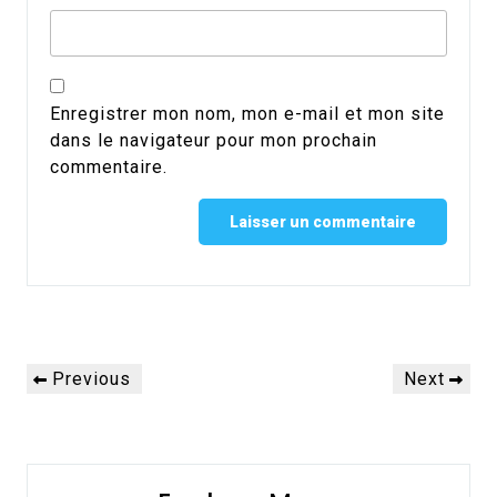
Enregistrer mon nom, mon e-mail et mon site
dans le navigateur pour mon prochain
commentaire.
Alternative:
Navigation
Previous
Next
Previous
Next
de
Post
Post
l’article