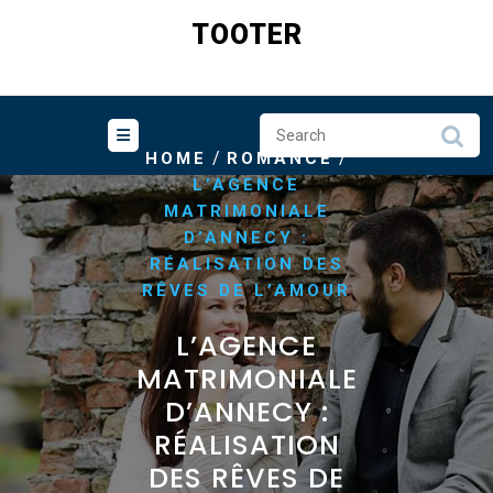
Skip
TOOTER
to
content
/
/
HOME
ROMANCE
L’AGENCE
MATRIMONIALE
D’ANNECY :
RÉALISATION DES
RÊVES DE L’AMOUR
L’AGENCE
MATRIMONIALE
D’ANNECY :
RÉALISATION
DES RÊVES DE