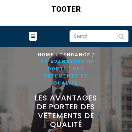
Skip
TOOTER
to
content
/
/
HOME
TENDANCE
LES AVANTAGES DE
PORTER DES
VÊTEMENTS DE
QUALITÉ
LES AVANTAGES
DE PORTER DES
VÊTEMENTS DE
QUALITÉ