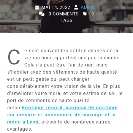
MAI 14, 2022
ADMIN
0 COMMENTS
0
TAGS
C
e sont souvent les petites choses de la
vie qui nous apportent une joie immense.
Cela n’a peut-être l’air de rien, mais
s’habiller avec des vêtements de haute qualité
est un petit geste qui peut changer
considérablement votre vision de la vie. En plus
d’améliorer votre moral et votre estime de soi, le
port de vêtements de haute qualité
selon
Boutique record, magasin de costume
sur mesure et accessoire de mariage et la
mode a Lyon,
présente de nombreux autres
avantages.