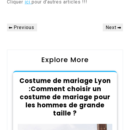
Cliquer
ici
pour d’autres articles !!!
Navigation
Previous
Next
Previous
Next
de
Post
Post
l’article
Explore More
Costume de mariage Lyon
:Comment choisir un
costume de mariage pour
les hommes de grande
taille ?