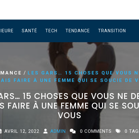
RIEURE
SANTÉ
TECH
TENDANCE
TRANSITION
/
OMANCE
LES GARS… 15 CHOSES QUE VOUS N
AIS FAIRE À UNE FEMME QUI SE SOUCIE DE 
ARS… 15 CHOSES QUE VOUS NE D
S FAIRE À UNE FEMME QUI SE SOU
VOUS
AVRIL 12, 2022
ADMIN
0 COMMENTS
0 TAG