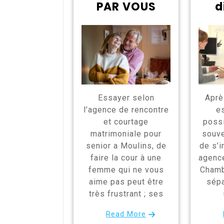
PAR VOUS
d
Essayer selon
Après
l’agence de rencontre
es
et courtage
poss
matrimoniale pour
souve
senior a Moulins, de
de s’i
faire la cour à une
agence
femme qui ne vous
Chambé
aime pas peut être
sépa
très frustrant ; ses
Read More