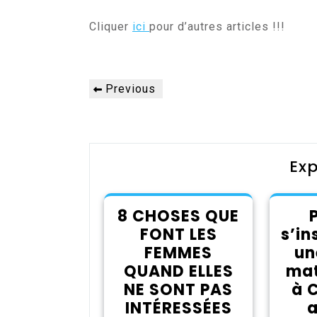
Cliquer
ici
pour d’autres articles !!!
Navigation
Previous
Previous
de
Post
l’article
Exp
8 CHOSES QUE
FONT LES
s’in
FEMMES
un
QUAND ELLES
mat
NE SONT PAS
à 
INTÉRESSÉES
a