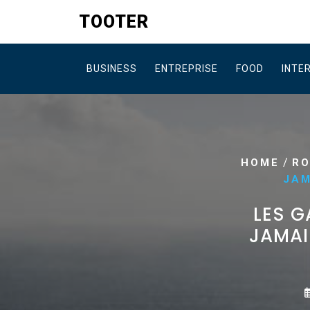
Skip
TOOTER
to
content
BUSINESS
ENTREPRISE
FOOD
INTE
/
HOME
R
JAM
LES G
JAMAI