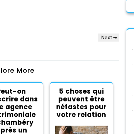
Next
Next
Post
lore More
Peut-on
5 choses qui
scrire dans
peuvent être
e agence
néfastes pour
rimoniale
votre relation
Chambéry
près un