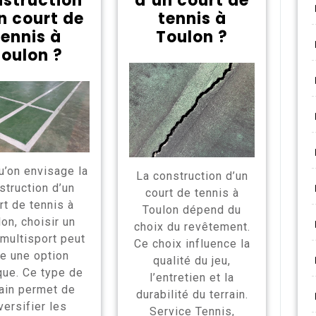
struction
d’un court de
n court de
tennis à
tennis à
Toulon ?
oulon ?
u’on envisage la
La construction d’un
struction d’un
court de tennis à
rt de tennis à
Toulon dépend du
on, choisir un
choix du revêtement.
 multisport peut
Ce choix influence la
re une option
qualité du jeu,
que. Ce type de
l’entretien et la
rain permet de
durabilité du terrain.
versifier les
Service Tennis,