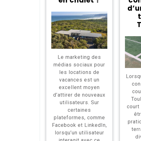
en chalet ?
con
d’u
T
Le marketing des
médias sociaux pour
les locations de
Lorsq
vacances est un
con
excellent moyen
cou
d’attirer de nouveaux
Toul
utilisateurs. Sur
court
certaines
êt
plateformes, comme
prati
Facebook et LinkedIn,
ter
lorsqu’un utilisateur
di
interagit avec ce