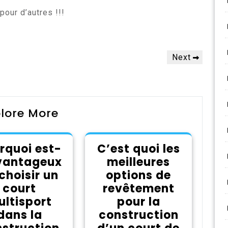
pour d’autres !!!
Next
Next
Post
lore More
rquoi est-
C’est quoi les
avantageux
meilleures
choisir un
options de
court
revêtement
ltisport
pour la
dans la
construction