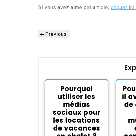
Si vous avez aimé cet article,
cliquer ici
Navigation
Previous
Previous
de
Post
l’article
Exp
Pourquoi
Pou
utiliser les
il 
médias
de 
sociaux pour
les locations
mu
de vacances