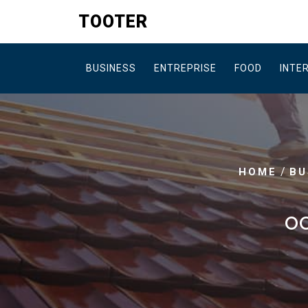
Skip
TOOTER
to
content
BUSINESS
ENTREPRISE
FOOD
INTE
/
HOME
BU
OC