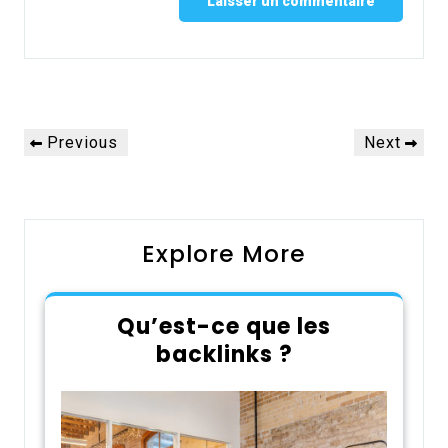
Alternative:
Navigation
Previous
Next
Previous
Next
de
Post
Post
l’article
Explore More
Qu’est-ce que les
backlinks ?