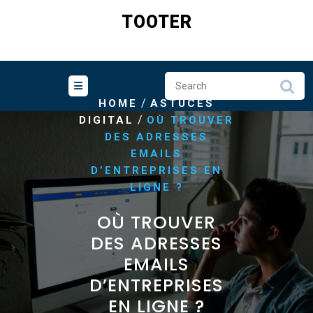
Skip
TOOTER
to
content
/
HOME
ASTUCES
/
DIGITAL
OÙ TROUVER
DES ADRESSES
EMAILS
D’ENTREPRISES EN
LIGNE ?
OÙ TROUVER
DES ADRESSES
EMAILS
D’ENTREPRISES
EN LIGNE ?