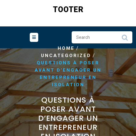
Skip
TOOTER
to
content
/
HOME
/
UNCATEGORIZED
QUESTIONS À POSER
AVANT D’ENGAGER UN
ENTREPRENEUR EN
ISOLATION
QUESTIONS À
POSER AVANT
D’ENGAGER UN
ENTREPRENEUR