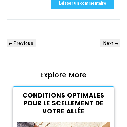
Alternative:
Navigation
Previous
Next
Previous
Next
de
Post
Post
l’article
Explore More
CONDITIONS OPTIMALES
POUR LE SCELLEMENT DE
VOTRE ALLÉE