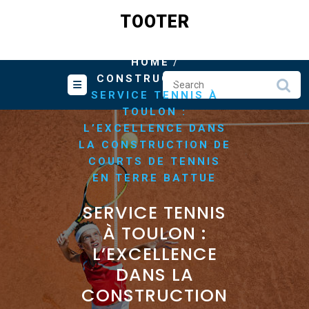
Skip
TOOTER
to
content
/
HOME
/
CONSTRUCTION
SERVICE TENNIS À
TOULON :
L’EXCELLENCE DANS
LA CONSTRUCTION DE
COURTS DE TENNIS
EN TERRE BATTUE
SERVICE TENNIS
À TOULON :
L’EXCELLENCE
DANS LA
CONSTRUCTION