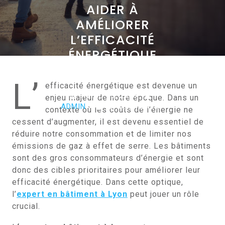
AIDER À
AMÉLIORER
L’EFFICACITÉ
ÉNERGÉTIQUE
D’UN BÂTIMENT ?
L’
efficacité énergétique est devenue un
AVRIL 23, 2023
enjeu majeur de notre époque. Dans un
ADMIN
0 COMMENTS
contexte où les coûts de l’énergie ne
0 TAGS
cessent d’augmenter, il est devenu essentiel de
réduire notre consommation et de limiter nos
émissions de gaz à effet de serre. Les bâtiments
sont des gros consommateurs d’énergie et sont
donc des cibles prioritaires pour améliorer leur
efficacité énergétique. Dans cette optique,
l’
expert en bâtiment à Lyon
peut jouer un rôle
crucial.