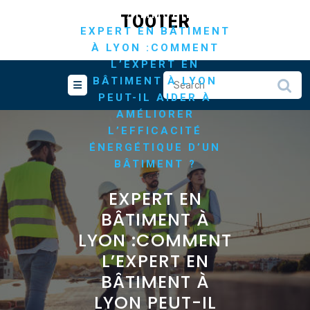
Skip
/
/
HOME
IMMOBILIER
TOOTER
to
EXPERT EN BÂTIMENT
content
À LYON :COMMENT
L’EXPERT EN
BÂTIMENT À LYON
PEUT-IL AIDER À
AMÉLIORER
L’EFFICACITÉ
ÉNERGÉTIQUE D’UN
BÂTIMENT ?
EXPERT EN
BÂTIMENT À
LYON :COMMENT
L’EXPERT EN
BÂTIMENT À
LYON PEUT-IL