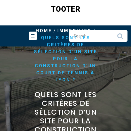
Skip
TOOTER
to
content
/
/
HOME
IMMOBILIER
QUELS SONT LES
CRITÈRES DE
SÉLECTION D’UN SITE
POUR LA
CONSTRUCTION D’UN
COURT DE TENNIS À
LYON ?
QUELS SONT LES
CRITÈRES DE
SÉLECTION D’UN
SITE POUR LA
CONSTRUCTION