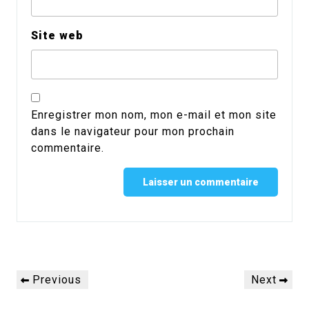
Site web
Enregistrer mon nom, mon e-mail et mon site
dans le navigateur pour mon prochain
commentaire.
Alternative:
Navigation
Previous
Next
Previous
Next
de
Post
Post