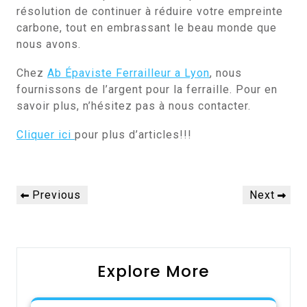
résolution de continuer à réduire votre empreinte
carbone, tout en embrassant le beau monde que
nous avons.
Chez
Ab Épaviste Ferrailleur a Lyon
, nous
fournissons de l’argent pour la ferraille. Pour en
savoir plus, n’hésitez pas à nous contacter.
Cliquer ici
pour plus d’articles!!!
Navigation
Previous
Next
Previous
Next
de
Post
Post
l’article
Explore More