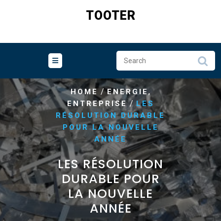
Skip
TOOTER
to
content
/
,
HOME
ENERGIE
/
ENTREPRISE
LES
RÉSOLUTION DURABLE
POUR LA NOUVELLE
ANNÉE
LES RÉSOLUTION
DURABLE POUR
LA NOUVELLE
ANNÉE