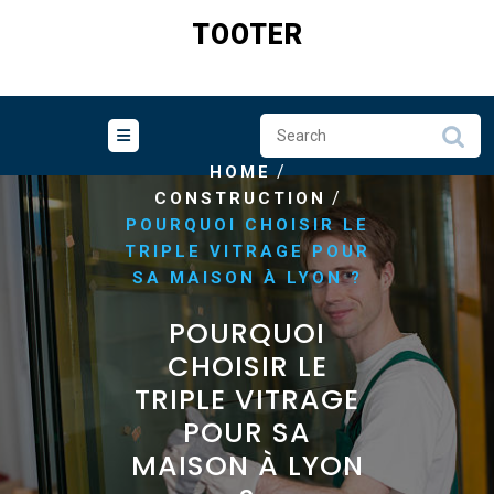
Skip
TOOTER
to
content
/
HOME
/
CONSTRUCTION
POURQUOI CHOISIR LE
TRIPLE VITRAGE POUR
SA MAISON À LYON ?
POURQUOI
CHOISIR LE
TRIPLE VITRAGE
POUR SA
MAISON À LYON