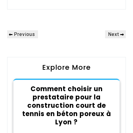
Alternative:
Navigation
Previous
Next
Previous
Next
de
Post
Post
l’article
Explore More
Comment choisir un
prestataire pour la
construction court de
tennis en béton poreux à
Lyon ?