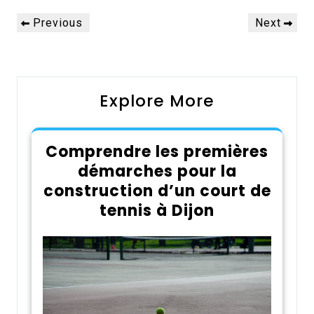
Navigation
Previous
Next
Previous
Next
de
Post
Post
l’article
Explore More
Comprendre les premières
démarches pour la
construction d’un court de
tennis à Dijon