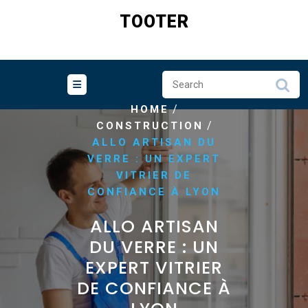
Skip
TOOTER
to
content
/
HOME
/
CONSTRUCTION
ALLO ARTISAN DU
VERRE : UN EXPERT
VITRIER DE
CONFIANCE À LYON
ALLO ARTISAN
DU VERRE : UN
EXPERT VITRIER
DE CONFIANCE À