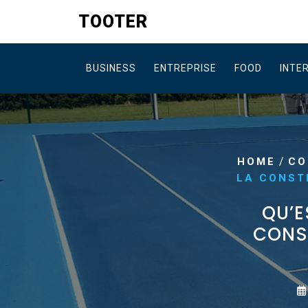
Skip
TOOTER
to
content
BUSINESS
ENTREPRISE
FOOD
INTE
/
HOME
CO
LA CONSTR
QU’E
CONST