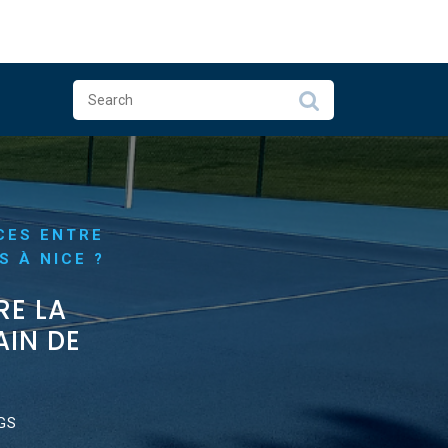
CES ENTRE
S À NICE ?
RE LA
AIN DE
GS