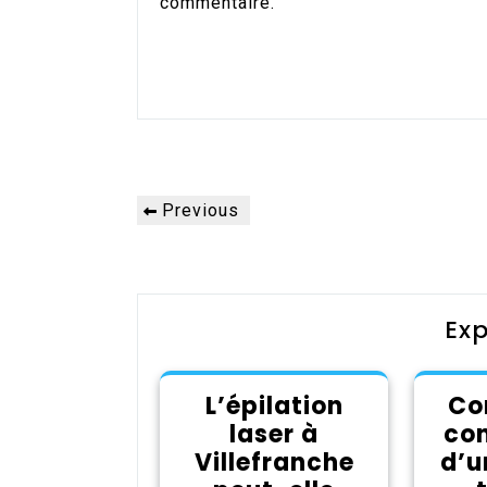
commentaire.
Alternative:
Navigation
Previous
Previous
de
Post
l’article
Exp
L’épilation
Co
laser à
con
Villefranche
d’u