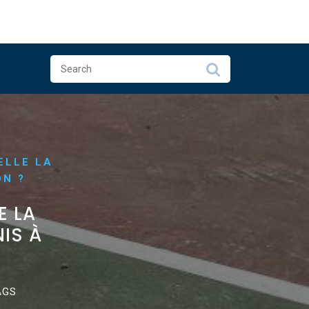
ELLE LA
ON ?
E LA
IS À
AGS