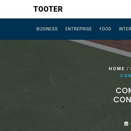
Skip
TOOTER
to
content
BUSINESS
ENTREPRISE
FOOD
INTE
/
HOME
CON
COM
CON