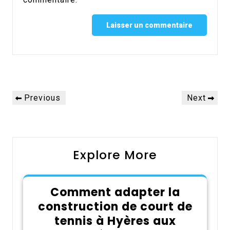
Alternative:
Navigation
Previous
Next
Previous
Next
de
Post
Post
l’article
Explore More
Comment adapter la
construction de court de
tennis à Hyères aux