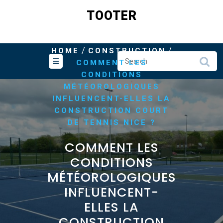
Skip
TOOTER
to
content
/
/
HOME
CONSTRUCTION
COMMENT LES
CONDITIONS
MÉTÉOROLOGIQUES
INFLUENCENT-ELLES LA
CONSTRUCTION COURT
DE TENNIS NICE ?
COMMENT LES
CONDITIONS
MÉTÉOROLOGIQUES
INFLUENCENT-
ELLES LA
CONSTRUCTION