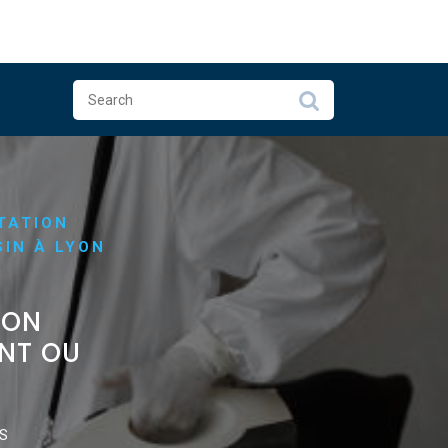
TATION
SIN À LYON
ION
ENT OU
S