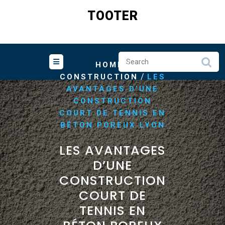
Skip
TOOTER
to
content
/
HOME
/
CONSTRUCTION
LES
AVANTAGES D’UNE
CONSTRUCTION
COURT DE TENNIS EN
BÉTON POREUX LYON
LES AVANTAGES
D’UNE
CONSTRUCTION
COURT DE
TENNIS EN