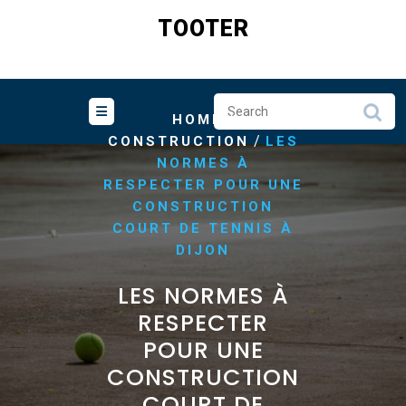
Skip
TOOTER
to
content
/
HOME
/
CONSTRUCTION
LES
NORMES À
RESPECTER POUR UNE
CONSTRUCTION
COURT DE TENNIS À
DIJON
LES NORMES À
RESPECTER
POUR UNE
CONSTRUCTION
COURT DE