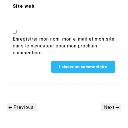
Site web
Enregistrer mon nom, mon e-mail et mon site
dans le navigateur pour mon prochain
commentaire.
Alternative:
Navigation
Previous
Next
Previous
Next
de
Post
Post
l’article