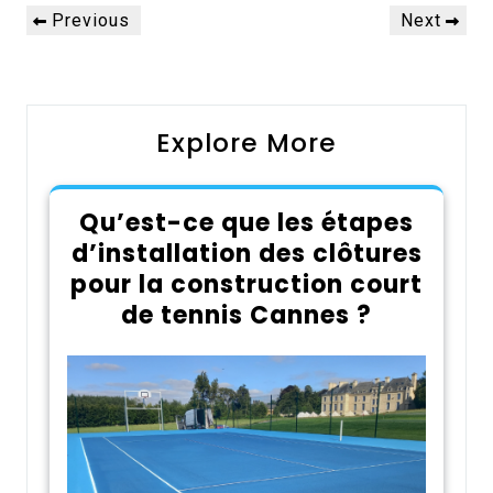
Navigation
Previous
Next
Previous
Next
de
Post
Post
l’article
Explore More
Qu’est-ce que les étapes
d’installation des clôtures
pour la construction court
de tennis Cannes ?