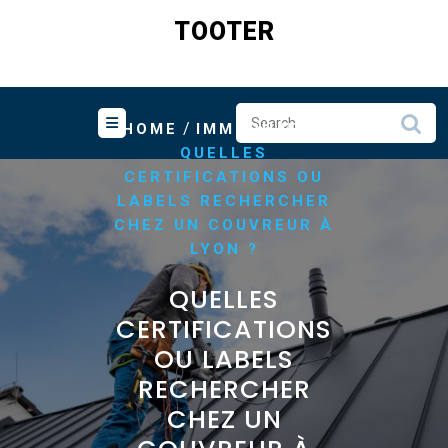
Skip
TOOTER
to
content
/
/
HOME
IMMOBILIER
QUELLES
CERTIFICATIONS OU
LABELS RECHERCHER
CHEZ UN COUVREUR À
LYON ?
QUELLES
CERTIFICATIONS
OU LABELS
RECHERCHER
CHEZ UN