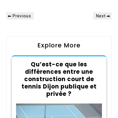
Navigation
Previous
Next
Previous
Next
de
Post
Post
l’article
Explore More
Qu’est-ce que les
différences entre une
construction court de
tennis Dijon publique et
privée ?