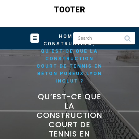
Skip
TOOTER
to
content
/
HOME
/
CONSTRUCTION
QU’EST-CE QUE LA
CONSTRUCTION
COURT DE TENNIS EN
BÉTON POREUX LYON
INCLUT ?
QU’EST-CE QUE
LA
CONSTRUCTION
COURT DE
TENNIS EN