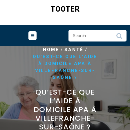
Skip
TOOTER
to
content
/
/
HOME
SANTÉ
QU’EST-CE QUE L’AIDE
À DOMICILE APA À
VILLEFRANCHE-SUR-
SAÔNE ?
QU’EST-CE QUE
L’AIDE À
DOMICILE APA À
VILLEFRANCHE-
SUR-SAÔNE ?