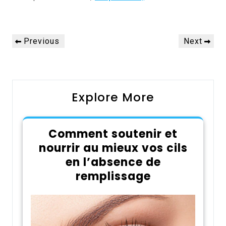
Navigation
Previous
Next
Previous
Next
de
Post
Post
l’article
Explore More
Comment soutenir et
nourrir au mieux vos cils
en l’absence de
remplissage