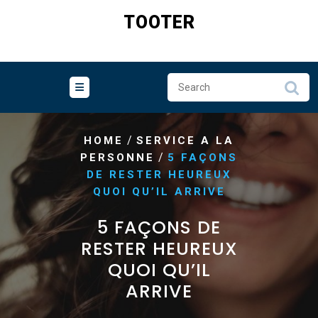
Skip
TOOTER
to
content
/
HOME
SERVICE A LA
/
PERSONNE
5 FAÇONS
DE RESTER HEUREUX
QUOI QU’IL ARRIVE
5 FAÇONS DE
RESTER HEUREUX
QUOI QU’IL
ARRIVE