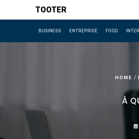
Skip
TOOTER
to
content
BUSINESS
ENTREPRISE
FOOD
INTE
/
HOME
À Q