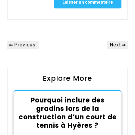
Alternative:
Navigation
Previous
Next
Previous
Next
de
Post
Post
l’article
Explore More
Pourquoi inclure des
gradins lors de la
construction d’un court de
tennis à Hyères ?