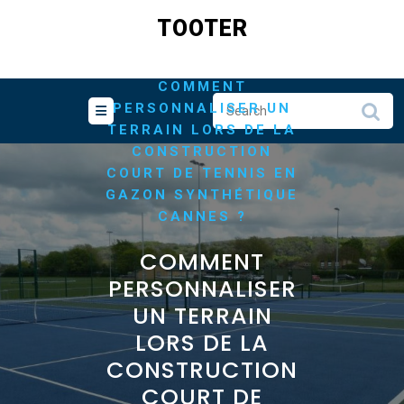
Skip
TOOTER
to
/
HOME
content
/
CONSTRUCTION
COMMENT
PERSONNALISER UN
TERRAIN LORS DE LA
CONSTRUCTION
COURT DE TENNIS EN
GAZON SYNTHÉTIQUE
CANNES ?
COMMENT
PERSONNALISER
UN TERRAIN
LORS DE LA
CONSTRUCTION
COURT DE