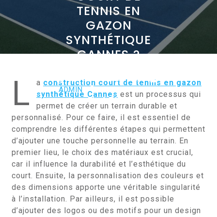
TENNIS EN
GAZON
SYNTHÉTIQUE
CANNES ?
L
SEPTEMBRE 13, 2024
a
construction court de tennis en gazon
ADMIN
0 COMMENTS
synthétique Cannes
est un processus qui
0 TAGS
permet de créer un terrain durable et
personnalisé. Pour ce faire, il est essentiel de
comprendre les différentes étapes qui permettent
d’ajouter une touche personnelle au terrain. En
premier lieu, le choix des matériaux est crucial,
car il influence la durabilité et l’esthétique du
court. Ensuite, la personnalisation des couleurs et
des dimensions apporte une véritable singularité
à l’installation. Par ailleurs, il est possible
d’ajouter des logos ou des motifs pour un design