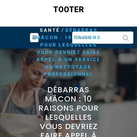
Skip
TOOTER
to
content
/
,
HOME
ENTREPRISE
/
SANTÉ
DÉBARRAS
MÂCON : 10 RAISONS
POUR LESQUELLES
VOUS DEVRIEZ FAIRE
APPEL À UN SERVICE
DE NETTOYAGE
PROFESSIONNEL
DÉBARRAS
MÂCON : 10
RAISONS POUR
LESQUELLES
VOUS DEVRIEZ
FAIRE APPEL À