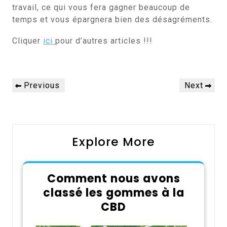
travail, ce qui vous fera gagner beaucoup de
temps et vous épargnera bien des désagréments.
Cliquer
ici
pour d’autres articles !!!
Navigation
Previous
Next
Previous
Next
de
Post
Post
l’article
Explore More
Comment nous avons
classé les gommes à la
CBD