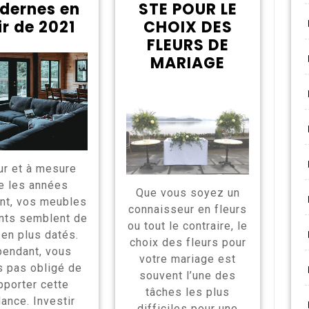
dernes en
STE POUR LE
ir de 2021
CHOIX DES
FLEURS DE
MARIAGE
ur et à mesure
e les années
Que vous soyez un
nt, vos meubles
connaisseur en fleurs
nts semblent de
ou tout le contraire, le
 en plus datés.
choix des fleurs pour
endant, vous
votre mariage est
s pas obligé de
souvent l’une des
pporter cette
tâches les plus
ance. Investir
difficiles pour une