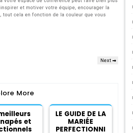
à votre espace de conférence peut faire bien plus
à inspirer et motiver votre équipe, encourager la
, tout cela en fonction de la couleur que vous
Next
Next
Post
lore More
meilleurs
LE GUIDE DE LA
napés et
MARIÉE
ctionnels
PERFECTIONNI