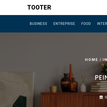
Skip
TOOTER
to
content
BUSINESS
ENTREPRISE
FOOD
INTE
/
HOME
I
PEI
S