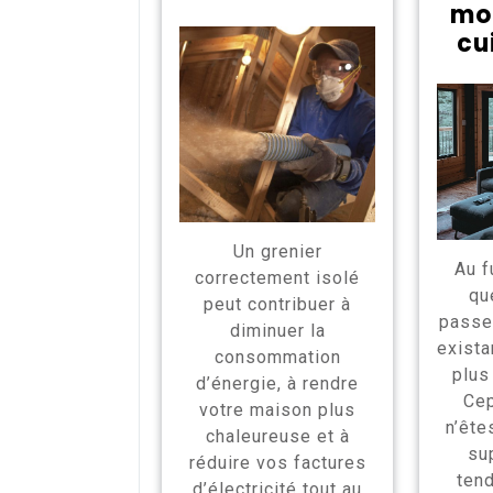
mo
cu
Un grenier
Au f
correctement isolé
qu
peut contribuer à
passe
diminuer la
exista
consommation
plus
d’énergie, à rendre
Cep
votre maison plus
n’ête
chaleureuse et à
su
réduire vos factures
tend
d’électricité tout au