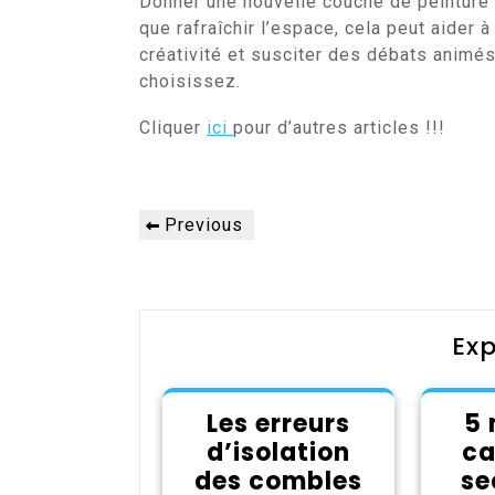
Donner une nouvelle couche de peinture 
que rafraîchir l’espace, cela peut aider 
créativité et susciter des débats animés
choisissez.
Cliquer
ici
pour d’autres articles !!!
Navigation
Previous
Previous
de
Post
l’article
Exp
Les erreurs
5 
d’isolation
ca
des combles
se