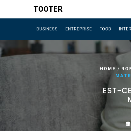
Skip
TOOTER
to
content
BUSINESS
ENTREPRISE
FOOD
INTE
/
HOME
RO
MATR
EST-CE