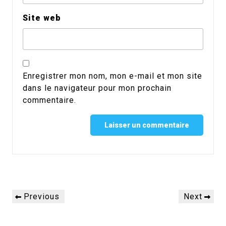
Site web
Enregistrer mon nom, mon e-mail et mon site
dans le navigateur pour mon prochain
commentaire.
Alternative:
Navigation
Previous
Next
Previous
Next
de
Post
Post
l’article