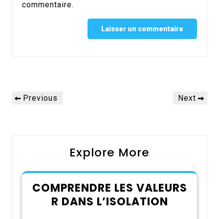
commentaire.
Alternative:
Navigation
Previous
Next
Previous
Next
de
Post
Post
l’article
Explore More
COMPRENDRE LES VALEURS
R DANS L’ISOLATION