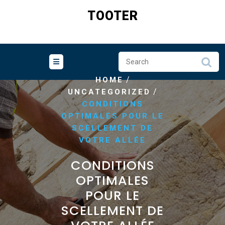
Skip
TOOTER
to
content
/
HOME
/
UNCATEGORIZED
CONDITIONS
OPTIMALES POUR LE
SCELLEMENT DE
VOTRE ALLÉE
CONDITIONS
OPTIMALES
POUR LE
SCELLEMENT DE