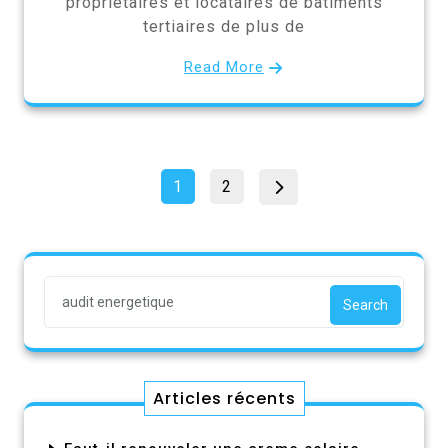
propriétaires et locataires de bâtiments
tertiaires de plus de
Read More
Pagination
Page
Page
1
2
des
publications
Search
Articles récents