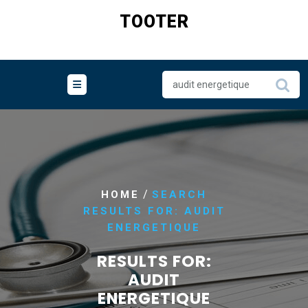
Skip
TOOTER
to
content
/
HOME
SEARCH
RESULTS FOR: AUDIT
ENERGETIQUE
RESULTS FOR:
AUDIT
ENERGETIQUE